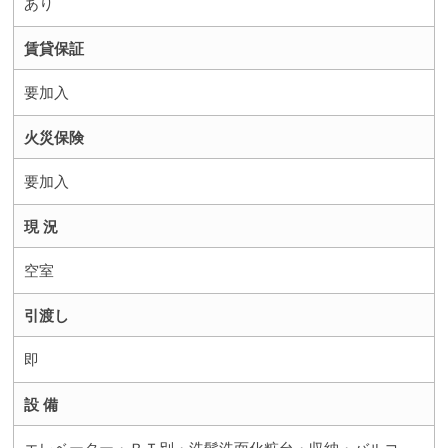
あり
賃貸保証
要加入
火災保険
要加入
現 況
空室
引渡し
即
設 備
エレベーター・ＢＴ別・洗髪洗面化粧台・収納・バルコ