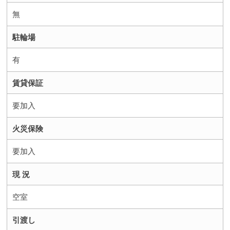
無
駐輪場
有
賃貸保証
要加入
火災保険
要加入
現 況
空室
引渡し