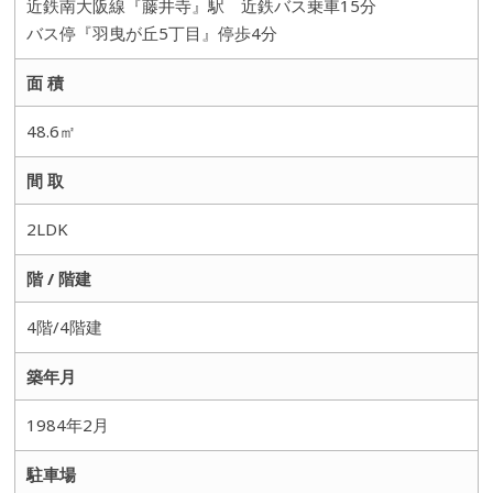
近鉄南大阪線『藤井寺』駅 近鉄バス乗車15分
バス停『羽曳が丘5丁目』停歩4分
面 積
48.6㎡
間 取
2LDK
階 / 階建
4階/4階建
築年月
1984年2月
駐車場