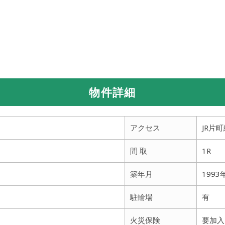
物件詳細
アクセス
JR片
間 取
1R
築年月
1993
駐輪場
有
火災保険
要加入