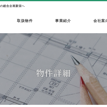
の総合企画新栄へ
取扱物件
事業紹介
会社案
新栄プロパティーシリーズ
土地・駐車場・その他
物件詳細