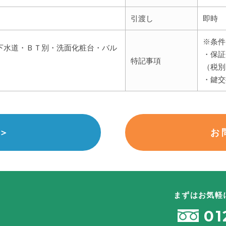
引渡し
即時
※条件
下水道・ＢＴ別・洗面化粧台・バル
・保証
特記事項
（税別
・鍵交
＞
お
まずはお気軽
01