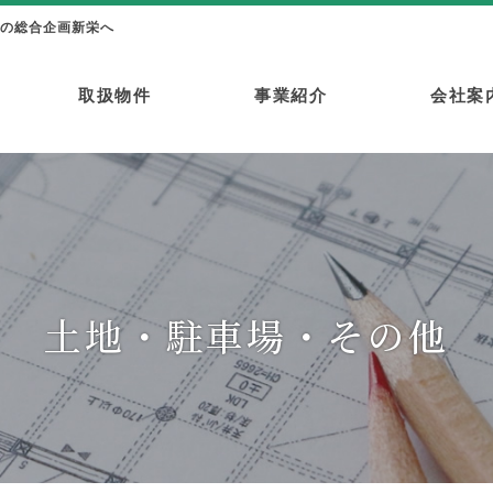
の総合企画新栄へ
取扱物件
事業紹介
会社案
新栄プロパティーシリーズ
土地・駐車場・その他
土地・駐車場・その他