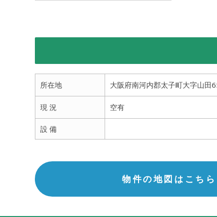
所在地
大阪府南河内郡太子町大字山田65
現 況
空有
設 備
物件の地図はこちら